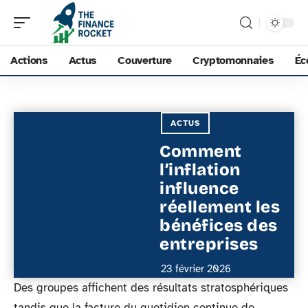
Actions
Actus
Couverture
Cryptomonnaies
Éc
ACTUS
Comment
l’inflation
influence
réellement les
bénéfices des
entreprises
23 février 2026
Des groupes affichent des résultats stratosphériques
tandis que la facture du quotidien continue de