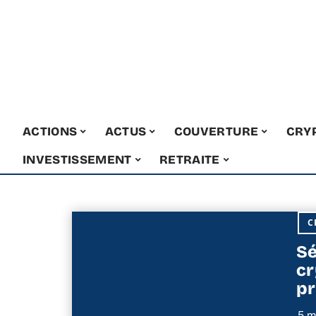
ACTIONS
ACTUS
COUVERTURE
CRY
INVESTISSEMENT
RETRAITE
C
Sé
cr
pr
5 m