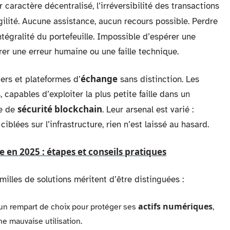
ur caractère décentralisé, l’irréversibilité des transactions
ragilité. Aucune assistance, aucun recours possible. Perdre
’intégralité du portefeuille. Impossible d’espérer une
rer une erreur humaine ou une faille technique.
échange
iers et plateformes d’
sans distinction. Les
capables d’exploiter la plus petite faille dans un
sécurité blockchain
e de
. Leur arsenal est varié :
blées sur l’infrastructure, rien n’est laissé au hasard.
 en 2025 : étapes et conseils pratiques
amilles de solutions méritent d’être distinguées :
actifs numériques
n rempart de choix pour protéger ses
,
ne mauvaise utilisation.