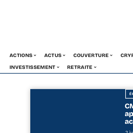
ACTIONS
ACTUS
COUVERTURE
CRY
INVESTISSEMENT
RETRAITE
É
CM
ap
ac
2 j