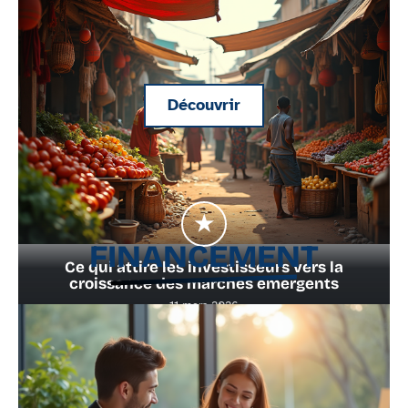
Découvrir
FINANCEMENT
Ce qui attire les investisseurs vers la
croissance des marchés émergents
11 mars 2026