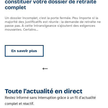
constituer votre dossier de retraite
complet
Un dossier incomplet, c'est la porte fermée. Peu importe si la
U
majorité des justificatifs est réunie : la demande de retraite ne
f
es
passe pas. À cette intransigeance s'ajoutent des exigences
q
mouvantes. Certains
…
n
En savoir plus
Toute l’actualité en direct
Restez informé sans interruption grâce à un fil d’actualité
complet et réactif.