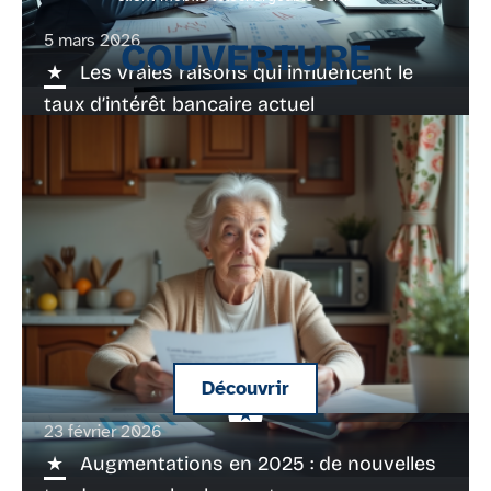
5 mars 2026
COUVERTURE
Les vraies raisons qui influencent le
taux d’intérêt bancaire actuel
Découvrir
23 février 2026
Prix contrat obsèques : combien ça coûte
Augmentations en 2025 : de nouvelles
vraiment ?