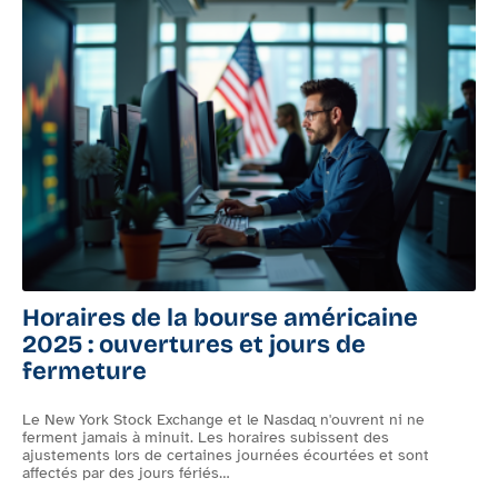
Assurance vie : durée idéale et conseils
pratiques pour bien choisir
Horaires de la bourse américaine
2025 : ouvertures et jours de
fermeture
T
a
Le New York Stock Exchange et le Nasdaq n'ouvrent ni ne
l
ferment jamais à minuit. Les horaires subissent des
p
on
ajustements lors de certaines journées écourtées et sont
affectés par des jours fériés
…