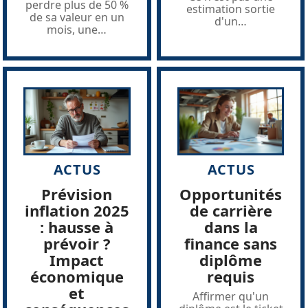
perdre plus de 50 %
estimation sortie
de sa valeur en un
d'un
…
mois, une
…
ACTUS
ACTUS
Prévision
Opportunités
inflation 2025
de carrière
: hausse à
dans la
prévoir ?
finance sans
Impact
diplôme
économique
requis
et
Affirmer qu'un