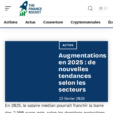
Actions
Actus
Couverture
Cryptomonnaies
Éc
ACTUS
Augmentations
en 2025 : de
nouvelles
tendances
selon les
secteurs
23 février 2026
En 2025, le salaire médian pourrait franchir la barre
des 2 100 euros nets, selon les dernières projections