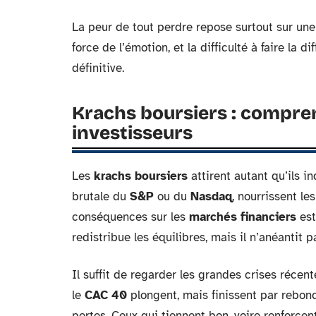
La peur de tout perdre repose surtout sur u
force de l’émotion, et la difficulté à faire la
définitive.
Krachs boursiers : compren
investisseurs
Les
krachs boursiers
attirent autant qu’ils i
brutale du
S&P
ou du
Nasdaq
, nourrissent le
conséquences sur les
marchés financiers
est
redistribue les équilibres, mais il n’anéantit 
Il suffit de regarder les grandes crises réce
le
CAC 40
plongent, mais finissent par rebond
pertes. Ceux qui tiennent bon, voire renforcen