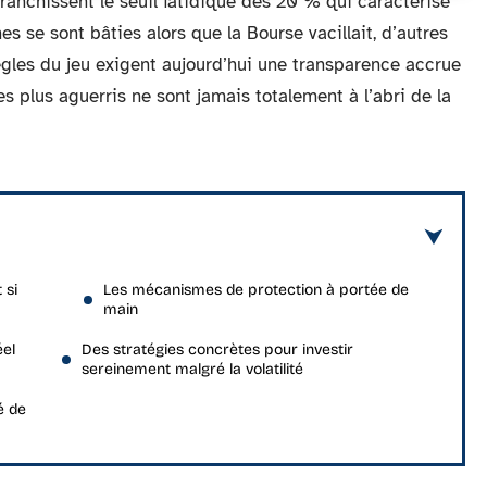
ranchissent le seuil fatidique des 20 % qui caractérise
s se sont bâties alors que la Bourse vacillait, d’autres
ègles du jeu exigent aujourd’hui une transparence accrue
es plus aguerris ne sont jamais totalement à l’abri de la
 si
Les mécanismes de protection à portée de
main
éel
Des stratégies concrètes pour investir
sereinement malgré la volatilité
é de