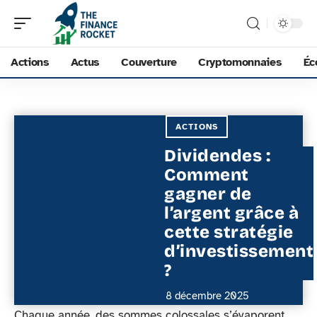
Actions
Actus
Couverture
Cryptomonnaies
Éc
ACTIONS
Dividendes :
Comment
gagner de
l’argent grâce à
cette stratégie
d’investissement
?
8 décembre 2025
Chaque année, des sommes colossales s’évaporent