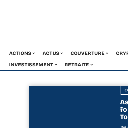
ACTIONS
ACTUS
COUVERTURE
CRY
INVESTISSEMENT
RETRAITE
C
As
fo
To
30 