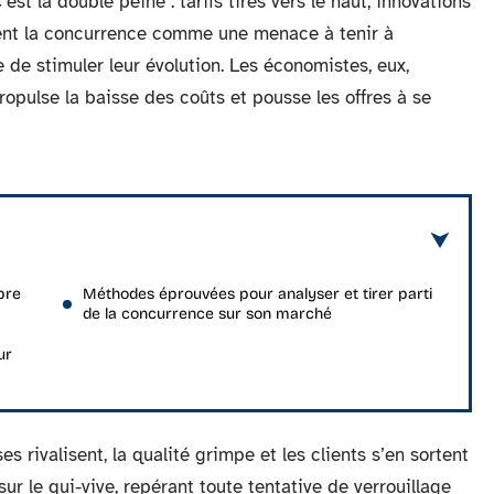
est la double peine : tarifs tirés vers le haut, innovations
oient la concurrence comme une menace à tenir à
de stimuler leur évolution. Les économistes, eux,
ropulse la baisse des coûts et pousse les offres à se
bre
Méthodes éprouvées pour analyser et tirer parti
de la concurrence sur son marché
ur
 rivalisent, la qualité grimpe et les clients s’en sortent
ur le qui-vive, repérant toute tentative de verrouillage