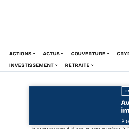
ACTIONS
ACTUS
COUVERTURE
CRY
INVESTISSEMENT
RETRAITE
E
Av
im
9 s