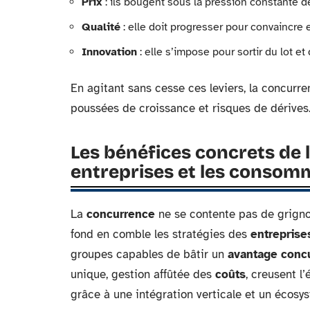
Prix
: ils bougent sous la pression constante d
Qualité
: elle doit progresser pour convaincre e
Innovation
: elle s’impose pour sortir du lot et 
En agitant sans cesse ces leviers, la concurre
poussées de croissance et risques de dérives
Les bénéfices concrets de 
entreprises et les consom
La
concurrence
ne se contente pas de grignot
fond en comble les stratégies des
entreprise
groupes capables de bâtir un
avantage concu
unique, gestion affûtée des
coûts
, creusent l
grâce à une intégration verticale et un écosyst