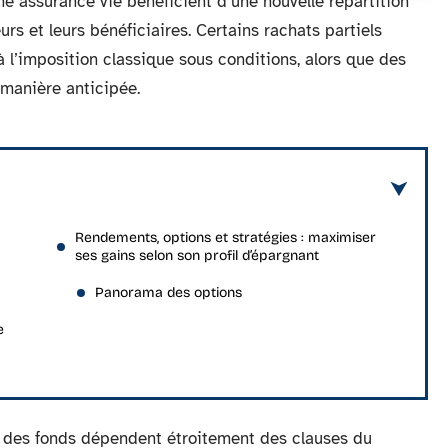
une assurance vie bénéficient d’une nouvelle répartition
urs et leurs bénéficiaires. Certains rachats partiels
 l’imposition classique sous conditions, alors que des
manière anticipée.
Rendements, options et stratégies : maximiser
ses gains selon son profil d’épargnant
Panorama des options
e
té des fonds dépendent étroitement des clauses du