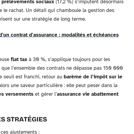
s
prélèvements sociaux
(17,2 %) s’imputent désormais
e le rachat. Un détail qui chamboule la gestion des
isent sur une stratégie de long terme.
 d'un contrat d'assurance : modalités et échéances
meuse
flat tax
à 30 %, s’applique toujours pour les
on que l’ensemble des contrats ne dépasse pas 150 000
 seuil est franchi, retour au
barème de l’impôt sur le
ors une saveur particulière : elle peut peser dans la
es versements
et gérer l’
assurance vie abattement
ES STRATÉGIES
e ces ajustements :