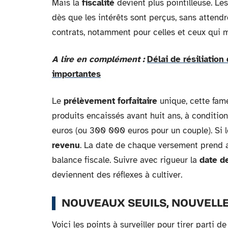
Mais la
fiscalité
devient plus pointilleuse. Le
dès que les intérêts sont perçus, sans attendr
contrats, notamment pour celles et ceux qui m
A lire en complément :
Délai de résiliation
importantes
Le
prélèvement forfaitaire
unique, cette fa
produits encaissés avant huit ans, à conditi
euros (ou 300 000 euros pour un couple). Si le
revenu
. La date de chaque versement prend al
balance fiscale. Suivre avec rigueur la
date d
deviennent des réflexes à cultiver.
NOUVEAUX SEUILS, NOUVELL
Voici les points à surveiller pour tirer parti d