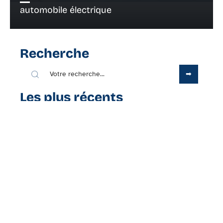
automobile électrique
Recherche
Les plus récents
2 juillet 2026
CMUT Direct Connexion ou
application crédit mutuel : quel
accès choisir ?
Contact
Mentions Légales
Sitemap